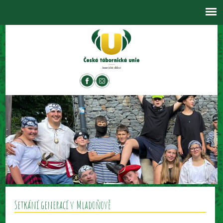
Setkání generací v Mladoňově